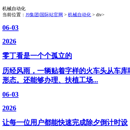
机械自动化
当前位置：
J9集团|国际站官网
>
机械自动化
> div>
06-03
2026
零丁看是一个个孤立的
历经风雨，一辆贴着字样的火车头从车库
形态。还能够办理、扶植工场...
06-03
2026
让每一位用户都能快速完成除夕倒计时设