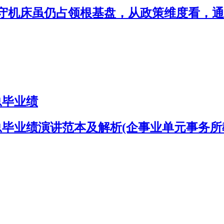
守机床虽仍占领根基盘，从政策维度看，通
总毕业绩
毕业绩演讲范本及解析(企事业单元事务所教