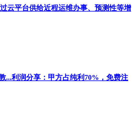
过云平台供给近程运维办事、预测性等增
...利润分享：甲方占纯利70%，免费注