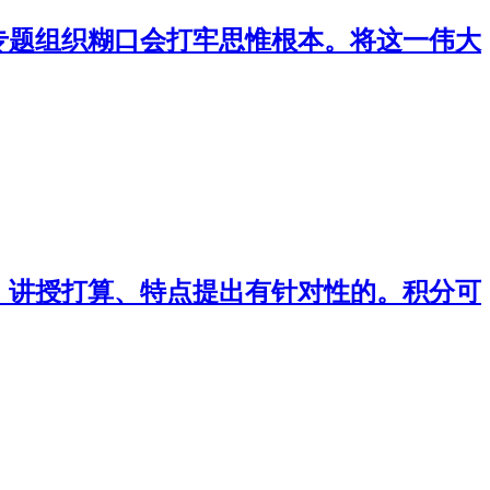
专题组织糊口会打牢思惟根本。将这一伟大
放置、讲授打算、特点提出有针对性的。积分可