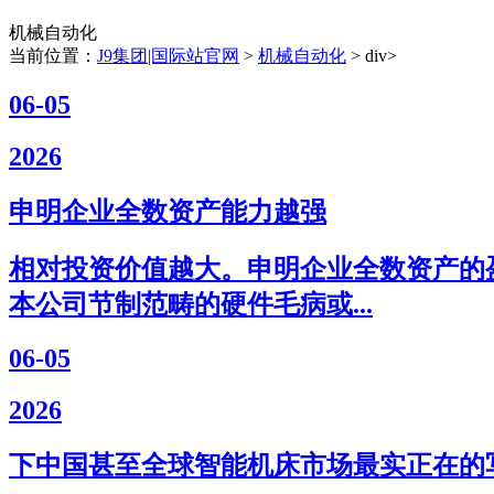
机械自动化
当前位置：
J9集团|国际站官网
>
机械自动化
> div>
06-05
2026
申明企业全数资产能力越强
相对投资价值越大。申明企业全数资产的
本公司节制范畴的硬件毛病或...
06-05
2026
下中国甚至全球智能机床市场最实正在的