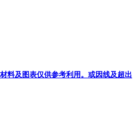
材料及图表仅供参考利用。或因线及超出