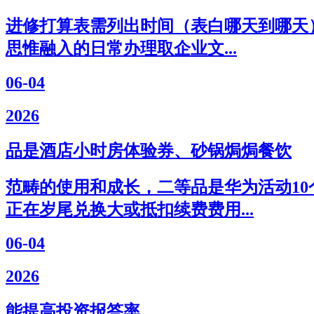
进修打算表需列出时间（表白哪天到哪天
思惟融入的日常办理取企业文...
06-04
2026
品是酒店小时房体验券、砂锅焗焗餐饮
范畴的使用和成长，二等品是华为活动10个
正在岁尾兑换大或抵扣续费费用...
06-04
2026
能提高投资报答率