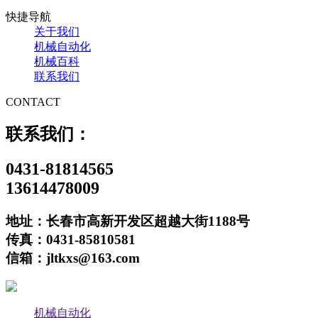
快捷导航
关于我们
机械自动化
机械百科
联系我们
CONTACT
联系我们：
0431-81814565
13614478009
地址：长春市高新开发区超越大街1188号
传真：0431-85810581
信箱：jltkxs@163.com
机械自动化