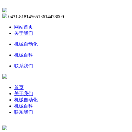
0431-81814565
13614478009
网站首页
关于我们
机械自动化
机械百科
联系我们
首页
关于我们
机械自动化
机械百科
联系我们