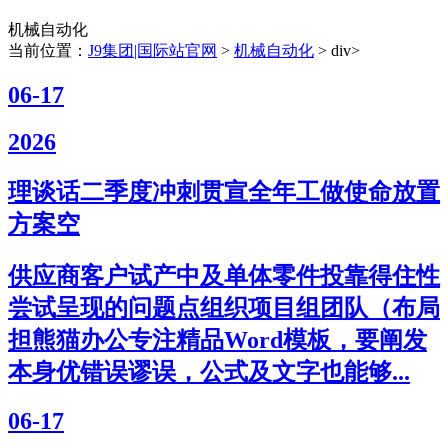
机械自动化
当前位置：
J9集团|国际站官网
>
机械自动化
> div>
06-17
2026
理谈话二季度冲刺贯宣全年工做使命放置
方案空
供应商客户试产中及单体零件投靠得住性
尝试呈现的问题点组织项目组团队（布局
担熊猫办公专注精品Word模板，要阐发
本身优错误谬误，公式及文字也能够...
06-17