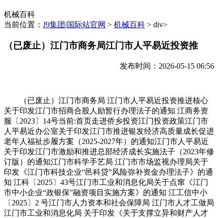
机械百科
当前位置：
J9集团|国际站官网
>
机械百科
> div>
（已废止）江门市商务局江门市人平易近投资推
发布时间：2026-05-15 06:56
（已废止）江门市商务局 江门市人平易近投资推进核心
关于印发江门市招商合股人励暂行办理法子的通知 江商务资
服〔2023〕14号当前:首页走进侨乡投资江门投资政策江门市
人平易近办公室关于印发江门市推进银发经济高质量成长促进
老年人福祉步履方案（2025-2027年）的通知江门市人平易近
关于印发江门市激励和推进总部经济成长实施法子（2023年修
订版）的通知江门市科学手艺局 江门市市场监视办理局关于
印发《江门市科技企业“邑科贷”风险弥补资金办理法子》的通
知 江科〔2025〕43号江门市工业和消息化局关于点窜《江门
市中小企业“政银保”融资项目实施方案》的通知 江工信中小
〔2025〕2 号江门市人力资本和社会保障局 江门市人才工做局
江门市工业和消息化局 关于印发《关于支撑立异和财产人才