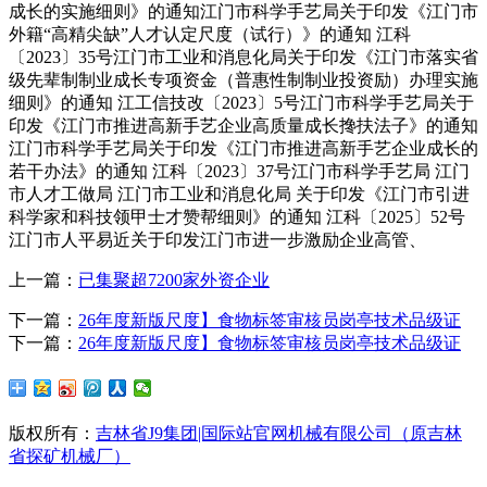
成长的实施细则》的通知江门市科学手艺局关于印发《江门市
外籍“高精尖缺”人才认定尺度（试行）》的通知 江科
〔2023〕35号江门市工业和消息化局关于印发《江门市落实省
级先辈制制业成长专项资金（普惠性制制业投资励）办理实施
细则》的通知 江工信技改〔2023〕5号江门市科学手艺局关于
印发《江门市推进高新手艺企业高质量成长搀扶法子》的通知
江门市科学手艺局关于印发《江门市推进高新手艺企业成长的
若干办法》的通知 江科〔2023〕37号江门市科学手艺局 江门
市人才工做局 江门市工业和消息化局 关于印发《江门市引进
科学家和科技领甲士才赞帮细则》的通知 江科〔2025〕52号
江门市人平易近关于印发江门市进一步激励企业高管、
上一篇：
已集聚超7200家外资企业
下一篇：
26年度新版尺度】食物标签审核员岗亭技术品级证
下一篇：
26年度新版尺度】食物标签审核员岗亭技术品级证
版权所有：
吉林省J9集团|国际站官网机械有限公司（原吉林
省探矿机械厂）