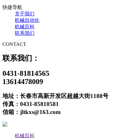
快捷导航
关于我们
机械自动化
机械百科
联系我们
CONTACT
联系我们：
0431-81814565
13614478009
地址：长春市高新开发区超越大街1188号
传真：0431-85810581
信箱：jltkxs@163.com
机械百科