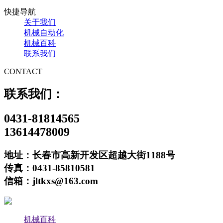
快捷导航
关于我们
机械自动化
机械百科
联系我们
CONTACT
联系我们：
0431-81814565
13614478009
地址：长春市高新开发区超越大街1188号
传真：0431-85810581
信箱：jltkxs@163.com
机械百科