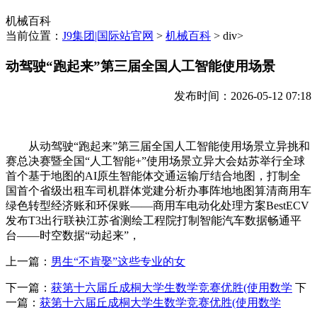
机械百科
当前位置：
J9集团|国际站官网
>
机械百科
> div>
动驾驶“跑起来”第三届全国人工智能使用场景
发布时间：2026-05-12 07:18
从动驾驶“跑起来”第三届全国人工智能使用场景立异挑和
赛总决赛暨全国“人工智能+”使用场景立异大会姑苏举行全球
首个基于地图的AI原生智能体交通运输厅结合地图，打制全
国首个省级出租车司机群体党建分析办事阵地地图算清商用车
绿色转型经济账和环保账——商用车电动化处理方案BestECV
发布T3出行联袂江苏省测绘工程院打制智能汽车数据畅通平
台——时空数据“动起来”，
上一篇：
男生“不肯娶”这些专业的女
下一篇：
获第十六届丘成桐大学生数学竞赛优胜(使用数学
下
一篇：
获第十六届丘成桐大学生数学竞赛优胜(使用数学